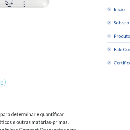
window
win
Início
Sobre o
Produto
Fale Co
Certific
s)
para determinar e quantificar
ticos e outras matérias-primas,
mogênicas Compact Dry prontas para