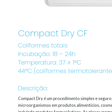
Compact Dry CF
Coliformes totais
Incubação: 18 – 24h
Temperatura: 37 ± 1°C
44°C (coliformes termotolerante
Descrição:
Compact Dry é um procedimento simples e seguro 
microorganismos em produtos alimentícios, cosmé
incluindo produtos farmacêuticos. As placas cro