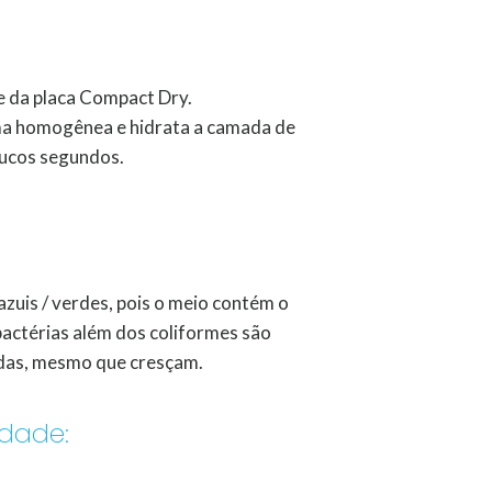
e da placa Compact Dry.
ma homogênea e hidrata a camada de
oucos segundos.
zuis / verdes, pois o meio contém o
actérias além dos coliformes são
ridas, mesmo que cresçam.
dade: