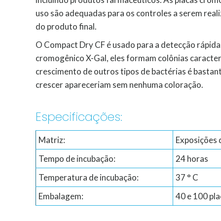
uso são adequadas para os controles a serem real
do produto final.
O Compact Dry CF é usado para a detecção rápida 
cromogênico X-Gal, eles formam colônias caracterís
crescimento de outros tipos de bactérias é bastant
crescer apareceriam sem nenhuma coloração.
Especificações:
Matriz:
Exposições d
Tempo de incubação:
24 horas
Temperatura de incubação:
37 ° C
Embalagem:
40 e 100 pla