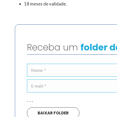
18 meses de validade.
Receba um
folder 
- - -